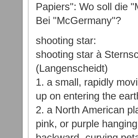
Papiers": Wo soll die
Bei "McGermany"?
shooting star:
shooting star à Stern
(Langenscheidt)
1. a small, rapidly mo
up on entering the ear
2. a North American pl
pink, or purple hanging
backward- curving pet