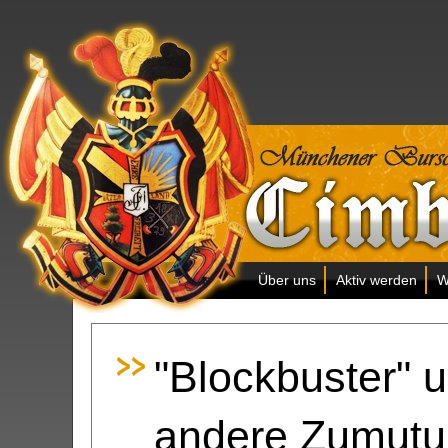
Über uns
Aktiv werden
W
"Blockbuster" 
andere Zumut