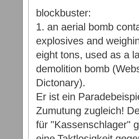
blockbuster:
1. an aerial bomb cont
explosives and weighin
eight tons, used as a l
demolition bomb (Webs
Dictonary).
Er ist ein Paradebeispi
Zumutung zugleich! D
für "Kassenschlager" ge
eine Taktlosigkeit geg