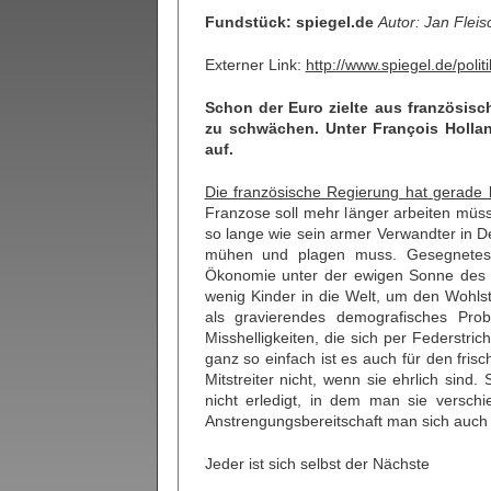
Fundstück: spiegel.de
Autor: Jan Flei
Externer Link:
http://www.spiegel.de/politi
Schon der Euro zielte aus französisc
zu schwächen. Unter François Hollan
auf.
Die französische Regierung hat gerade 
Franzose soll mehr länger arbeiten müss
so lange wie sein armer Verwandter in D
mühen und plagen muss. Gesegnetes 
Ökonomie unter der ewigen Sonne des S
wenig Kinder in die Welt, um den Wohlst
als gravierendes demografisches Prob
Misshelligkeiten, die sich per Federstri
ganz so einfach ist es auch für den fri
Mitstreiter nicht, wenn sie ehrlich sin
nicht erledigt, in dem man sie versch
Anstrengungsbereitschaft man sich auch i
Jeder ist sich selbst der Nächste