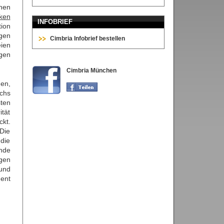
chen
ken
INFOBRIEF
tion
gen
Cimbria Infobrief bestellen
ien
rgen
Cimbria München
en,
chs
sten
tät
kt.
Die
 die
nde
agen
und
dent