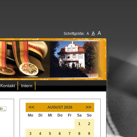
A
A
Schriftgröße:
A
Kontakt
Intern
<<
>>
AUGUST 2026
Mo
Di
Mi
Do
Fr
Sa
So
1
2
3
4
5
6
7
8
9