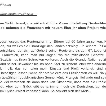
schhauer
k/ausland/euro-krise-a ...
her Sicht darauf, die wirtschaftliche Vormachtstellung Deutschla
de nehmen die Franzosen mit neuem Elan ihr altes Projekt wie
beschlossen, das Rentenalter ihrer Bürger auf 60 Jahre zu senken
. 
en, nur weil es die Finanzlage des Landes erzwingt - in keinem Fall 
eutschland, der sich auf Geheiß seiner Regierung bis zum 67. Lebens
Frankreich, kann man nur sagen, wo die mitleidlosen Gesetze 
ozialismus ihren Schrecken verlieren. Auch die Grande Nation setzt
and seiner Bewohner bis ins hohe Alter zu sichern. Aber was andern
lem gilt, das von allen mehr Einsatz und Fleiß verlangt, sind d
ch beseitigen lassen, wenn der starke Arm des Präsidenten es will. Na 
sch gewählten republikanischen Sonnenkönig
François Hollande
und sei
d. So viel verstehen sie dann doch von Ökonomie, dass man die Prob
iebt. Aber zum Glück gibt es ja immer noch die Deutschen, auf de
m Elysée-Palast verlassen kann. So schließt sich der Kreis.