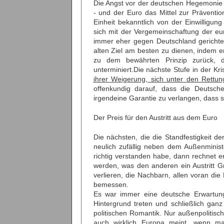
Die Angst vor der deutschen Hegemonie 
- und der Euro das Mittel zur Präventi
Einheit bekanntlich von der Einwilligu
sich mit der Vergemeinschaftung der eu
immer eher gegen Deutschland gerichtet
alten Ziel am besten zu dienen, indem e
zu dem bewährten Prinzip zurück, d
unterminiert.Die nächste Stufe in der Kr
ihrer Weigerung, sich unter den Rett
offenkundig darauf, dass die Deutsch
irgendeine Garantie zu verlangen, dass 
Der Preis für den Austritt aus dem Euro
Die nächsten, die die Standfestigkeit d
neulich zufällig neben dem Außenmini
richtig verstanden habe, dann rechnet 
werden, was den anderen ein Austritt Gr
verlieren, die Nachbarn, allen voran die
bemessen.
Es war immer eine deutsche Erwartung
Hintergrund treten und schließlich gan
politischen Romantik. Nur außenpolitis
auch wirklich Europa meint, wenn ma