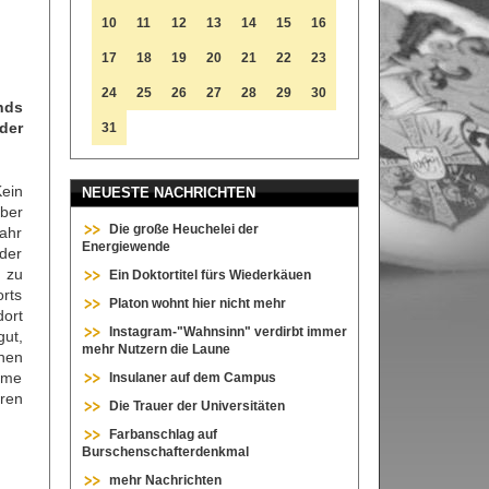
10
11
12
13
14
15
16
17
18
19
20
21
22
23
24
25
26
27
28
29
30
nds
der
31
Kein
NEUESTE NACHRICHTEN
aber
Die große Heuchelei der
jahr
Energiewende
der
 zu
Ein Doktortitel fürs Wiederkäuen
orts
Platon wohnt hier nicht mehr
ort
Instagram-"Wahnsinn" verdirbt immer
gut,
mehr Nutzern die Laune
nen
leme
Insulaner auf dem Campus
ren
Die Trauer der Universitäten
Farbanschlag auf
Burschenschafterdenkmal
mehr Nachrichten