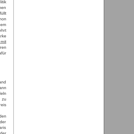
itik
chen
üllt
chon
dem
ehrt
rke
 mit
ren
für
tand
ann
deln
l zu
reis
den
 der
aris
der