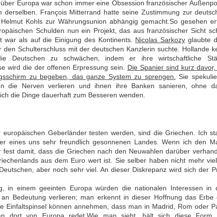
über Europa war schon immer eine Obsession französischer Außenpol
on derselben. François Mitterrand hatte seine Zustimmung zur deuts
ng Helmut Kohls zur Währungsunion abhängig gemacht.So gesehen erf
ropäischen Schulden nun ein Projekt, das aus französischer Sicht s
 war als auf die Einigung des Kontinents.
Nicolas Sarkozy
glaubte 
r den Schulterschluss mit der deutschen Kanzlerin suchte. Hollande k
ie Deutschen zu schwächen, indem er ihre wirtschaftliche Stä
ise wird die der offenen Erpressung sein.
Die Spanier sind kurz davor,
ungsschirm zu begeben, das ganze System zu sprengen.
Sie spekulie
en die Nerven verlieren und ihnen ihre Banken sanieren, ohne da
sich die Dinge dauerhaft zum Besseren wenden.
er europäischen Geberländer testen werden, sind die Griechen. Ich s
ster eines uns sehr freundlich gesonnenen Landes. Wenn ich den M
er fest damit, dass die Griechen nach den Neuwahlen darüber verhan
iechenlands aus dem Euro wert ist. Sie selber haben nicht mehr vie
 Deutschen, aber noch sehr viel. An dieser Diskrepanz wird sich der P
, in einem geeinten Europa würden die nationalen Interessen in 
z an Bedeutung verlieren; man erkennt in dieser Hoffnung das Erbe
che Einfaltspinsel können annehmen, dass man in Madrid, Rom oder P
n dort von Europa redet.Wie man sieht, hält sich diese Form 