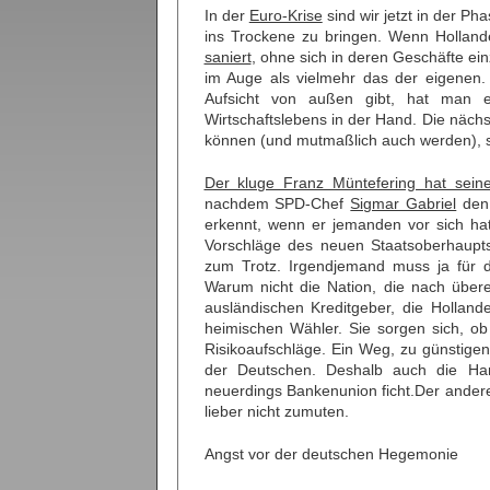
In der
Euro-Krise
sind wir jetzt in der P
ins Trockene zu bringen. Wenn Holland
saniert
, ohne sich in deren Geschäfte e
im Auge als vielmehr das der eigenen.
Aufsicht von außen gibt, hat man ei
Wirtschaftslebens in der Hand. Die nächs
können (und mutmaßlich auch werden), si
Der kluge Franz Müntefering hat sein
nachdem SPD-Chef
Sigmar Gabriel
den 
erkennt, wenn er jemanden vor sich hat
Vorschläge des neuen Staatsoberhaupts
zum Trotz. Irgendjemand muss ja für d
Warum nicht die Nation, die nach über
ausländischen Kreditgeber, die Holland
heimischen Wähler. Sie sorgen sich, o
Risikoaufschläge. Ein Weg, zu günstigen
der Deutschen. Deshalb auch die Hart
neuerdings Bankenunion ficht.Der andere 
lieber nicht zumuten.
Angst vor der deutschen Hegemonie