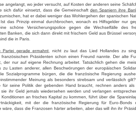
hase angelangt, wo jeder versucht, auf Kosten der anderen seine Schäf
e sich dafür einsetzt, dass die Gemeinschaft
den Spaniern ihre Ban
inzumischen, hat er dabei weniger das Wohlergehen der spanischen Na
 Ist das Prinzip einmal durchbrochen, wonach es Hilfsgelder nur ge
ne schöne Versicherungspolice gegen die Wechselfälle des fre
ten Banken, die sich dann direkt mit frischem Geld aus Brüssel verso
nd die in Paris.
e Partei gerade ermahnt
, nicht zu laut das Lied Hollandes zu sing
französischen Präsidenten schon einen Freund nannte. Der alte Fu
, der nur auf eigene Rechnung arbeitet. Tatsächlich gehen die mei
 zu Lasten anderer, allen Beschwörungen der europäischen Solidari
ie Sozialprogramme bürgen, die die französische Regierung aushec
einstimmender Meinung als besonders strebsam und verlässlich gilt?
e für seine Politik der gebenden Hand braucht, rechnen anders als
b sie ihr Geld jemals wiedersehen werden und verlangen entspreche
 Konditionen an frisches Kapital zu kommen, führt über die Spareinl
näckigkeit, mit der die französische Regierung für Euro-Bonds 
wäre, dass die Franzosen härter arbeiten, aber das will ihn ihr Präsi