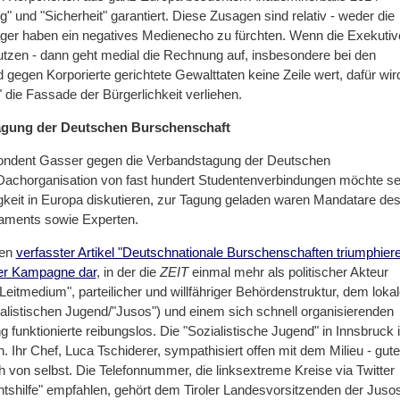
" und "Sicherheit" garantiert. Diese Zusagen sind relativ - weder die
läger haben ein negatives Medienecho zu fürchten. Wenn die Exekutiv
 nutzen - dann geht medial die Rechnung auf, insbesondere bei den
nd gegen Korporierte gerichtete Gewalttaten keine Zeile wert, dafür wir
die Fassade der Bürgerlichkeit verliehen.
agung der Deutschen Burschenschaft
spondent Gasser gegen die Verbandstagung der Deutschen
Dachorganisation von fast hundert Studentenverbindungen möchte se
keit in Europa diskutieren, zur Tagung geladen waren Mandatare de
laments sowie Experten.
fen
verfasster Artikel "Deutschnationale Burschenschaften triumphier
iner Kampagne dar
, in der die
ZEIT
einmal mehr als politischer Akteur
itmedium", parteilicher und willfähriger Behördenstruktur, dem loka
ialistischen Jugend/"Jusos") und einem sich schnell organisierenden
funktionierte reibungslos. Die "Sozialistische Jugend" in Innsbruck i
. Ihr Chef, Luca Tschiderer, sympathisiert offen mit dem Milieu - gute
 von selbst. Die Telefonnummer, die linksextreme Kreise via Twitter
shilfe" empfahlen, gehört dem Tiroler Landesvorsitzenden der Jusos