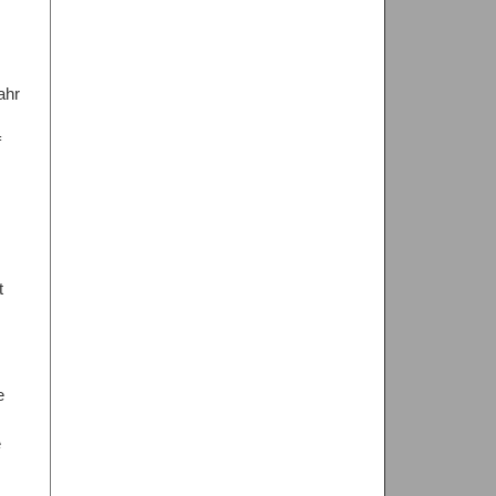
ahr
f
t
e
e