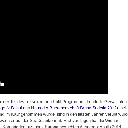
kleiner Teil des linksextremen Polit-Programms: hunderte Gewalttaten,
ge (z.B. auf das Haus der Burschenschaft Bruna Sudetia 2012)
, bei
nd im Kauf genommen wurde, sind in den letzten Jahren verübt wurd
 wenn er auf der Straße ankommt. Erst vor Tagen hat die Wiener
on Korporierten aus ganz Europa besuchten Akademikerballs 2014