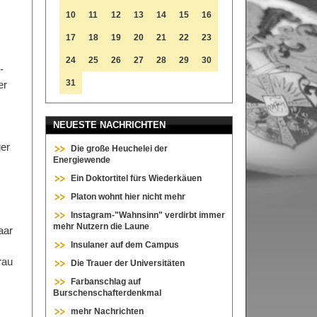
10
11
12
13
14
15
16
17
18
19
20
21
22
23
24
25
26
27
28
29
30
-
31
er
NEUESTE NACHRICHTEN
ger
Die große Heuchelei der
Energiewende
Ein Doktortitel fürs Wiederkäuen
Platon wohnt hier nicht mehr
Instagram-"Wahnsinn" verdirbt immer
mehr Nutzern die Laune
aar
Insulaner auf dem Campus
rau
Die Trauer der Universitäten
Farbanschlag auf
Burschenschafterdenkmal
mehr Nachrichten