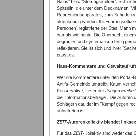
Nazis" bzw. "Störungsmelder". Schirmher
Spitzelin, die unter dem Decknamen "Vik
Repressionsapparates, zum Schaden vi
aktenkundig wurden. Ihr Führungsoffizier 
Personen" registrierte der Stasi Mann m
damals wie heute. Die Ohnmacht einem "a
degradiert und systematisch fertig gemac
reflektieren. Sie ist sich und ihrer "Sach
passt es.
Hass-Kommentare und Gewaltaufrufe 
Wer die Kommentare unter den Portal-Be
Antifa-Gemeinde umtreibt. Kaum verhoh
Konservative, Leser der
Jungen Freiheit
die "Informationsbeiträge". Die Autoren
Schlägern dar, der im "Kampf gegen rec
aufgetreten ist.
ZEIT
-Autorenkollektiv blendet linkse
Für das
ZEIT
-Kollektiv sind weder das 