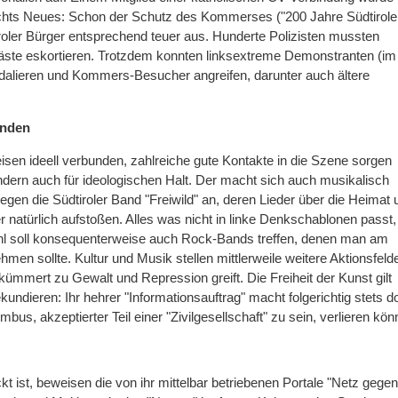
ichts Neues: Schon der Schutz des Kommerses ("200 Jahre Südtirole
Tiroler Bürger entsprechend teuer aus. Hunderte Polizisten mussten
te eskortieren. Trotzdem konnten linksextreme Demonstranten (im
ndalieren und Kommers-Besucher angreifen, darunter auch ältere
unden
isen ideell verbunden, zahlreiche gute Kontakte in die Szene sorgen
ondern auch für ideologischen Halt. Der macht sich auch musikalisch
egen die Südtiroler Band "Freiwild" an, deren Lieder über die Heimat 
r natürlich aufstoßen. Alles was nicht in linke Denkschablonen passt,
hl soll konsequenterweise auch Rock-Bands treffen, denen man am
hmen sollte. Kultur und Musik stellen mittlerweile weitere Aktionsfeld
kümmert zu Gewalt und Repression greift. Die Freiheit der Kunst gilt
kundieren: Ihr hehrer "Informationsauftrag" macht folgerichtig stets do
bus, akzeptierter Teil einer "Zivilgesellschaft" zu sein, verlieren kön
ckt ist, beweisen die von ihr mittelbar betriebenen Portale "Netz gegen