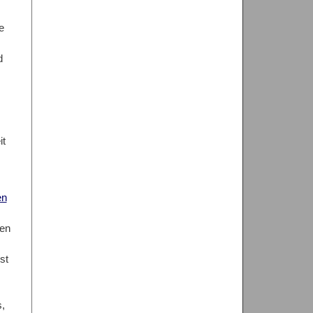
e
d
it
s
en
len
st
,