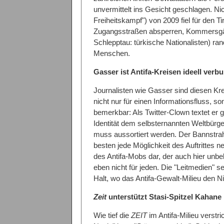
unvermittelt ins Gesicht geschlagen. N
Freiheitskampf") von 2009 fiel für den 
Zugangsstraßen absperren, Kommersgäs
Schlepptau: türkische Nationalisten) ra
Menschen.
Gasser ist Antifa-Kreisen ideell verb
Journalisten wie Gasser sind diesen Kre
nicht nur für einen Informationsfluss, s
bemerkbar: Als Twitter-Clown textet er g
Identität dem selbsternannten Weltbürge
muss aussortiert werden. Der Bannstra
besten jede Möglichkeit des Auftrittes ne
des Antifa-Mobs dar, der auch hier unbe
eben nicht für jeden. Die "Leitmedien" se
Halt, wo das Antifa-Gewalt-Milieu den Nim
Zeit
unterstützt Stasi-Spitzel Kahane
Wie tief die
ZEIT
im Antifa-Milieu verstri