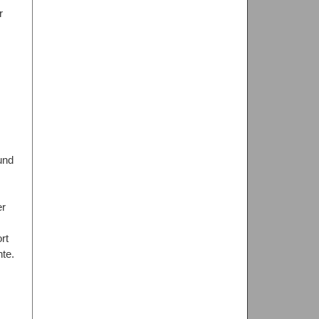
r
und
er
rt
nte.