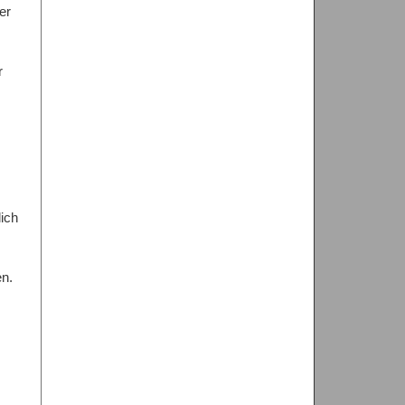
er
r
ich
en.