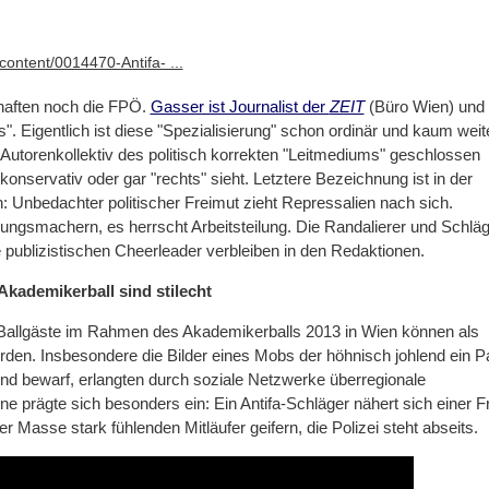
content/0014470-Antifa- ...
aften noch die FPÖ.
Gasser ist Journalist der
ZEIT
(Büro Wien) und 
s". Eigentlich ist diese "Spezialisierung" schon ordinär und kaum weit
Autorenkollektiv des politisch korrekten "Leitmediums" geschlossen
 konservativ oder gar "rechts" sieht. Letztere Bezeichnung ist in der
h: Unbedachter politischer Freimut zieht Repressalien nach sich.
nungsmachern, es herrscht Arbeitsteilung. Die Randalierer und Schlä
ie publizistischen Cheerleader verbleiben in den Redaktionen.
kademikerball sind stilecht
 Ballgäste im Rahmen des Akademikerballs 2013 in Wien können als
erden. Insbesondere die Bilder eines Mobs der höhnisch johlend ein P
 und bewarf, erlangten durch soziale Netzwerke überregionale
 prägte sich besonders ein: Ein Antifa-Schläger nähert sich einer F
der Masse stark fühlenden Mitläufer geifern, die Polizei steht abseits.