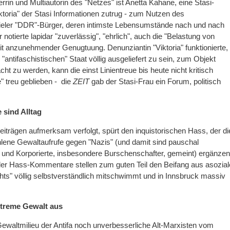
rin und Multiautorin des "Netzes" ist Anetta Kahane, eine Stasi-
toria" der Stasi Informationen zutrug - zum Nutzen des
eler "DDR"-Bürger, deren intimste Lebensumstände nach und nach
notierte lapidar "zuverlässig", "ehrlich", auch die "Belastung von
it anzunehmender Genugtuung. Denunziantin "Viktoria" funktionierte,
ntifaschistischen" Staat völlig ausgeliefert zu sein, zum Objekt
ht zu werden, kann die einst Linientreue bis heute nicht kritisch
e" treu geblieben - die
ZEIT
gab der Stasi-Frau ein Forum, politisch
sind Alltag
iträgen aufmerksam verfolgt, spürt den inquistorischen Hass, der di
lene Gewaltaufrufe gegen "Nazis" (und damit sind pauschal
und Korporierte, insbesondere Burschenschafter, gemeint) ergänzen
 der Hass-Kommentare stellen zum guten Teil den Beifang aus asozia
hts" völlig selbstverständlich mitschwimmt und in Innsbruck massiv
xtreme Gewalt aus
Gewaltmilieu der Antifa noch unverbesserliche Alt-Marxisten vom