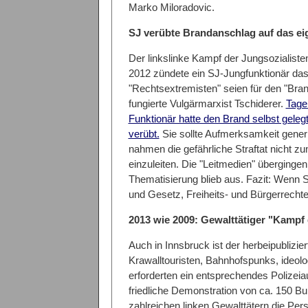
Marko Miloradovic.
SJ verübte Brandanschlag auf das ei
Der linkslinke Kampf der Jungsozialisten
2012 zündete ein SJ-Jungfunktionär das
"Rechtsextremisten" seien für den "Bran
fungierte Vulgärmarxist Tschiderer.
Tage 
Funktionär hatte den Brand selbst gelegt
verübt.
Sie sollte Aufmerksamkeit generi
nahmen die gefährliche Straftat nicht z
einzuleiten. Die "Leitmedien" übergingen 
Thematisierung blieb aus. Fazit: Wenn SJ
und Gesetz, Freiheits- und Bürgerrechte
2013 wie 2009: Gewalttätiger "Kampf 
Auch in Innsbruck ist der herbeipublizi
Krawalltouristen, Bahnhofspunks, ideol
erforderten ein entsprechendes Polizeia
friedliche Demonstration von ca. 150 B
zahlreichen linken Gewalttätern die Per