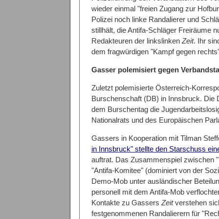
wieder einmal "freien Zugang zur Hofburg
Polizei noch linke Randalierer und Sch
stillhält, die Antifa-Schläger Freiräume
Redakteuren der linkslinken
Zeit
. Ihr si
dem fragwürdigen "Kampf gegen rechts" 
Gasser polemisiert gegen Verbandst
Zuletzt polemisierte Österreich-Korre
Burschenschaft (DB) in Innsbruck. Die 
dem Burschentag die Jugendarbeitslosig
Nationalrats und des Europäischen Par
Gassers in Kooperation mit Tilman Stef
in Innsbruck" stellte den Starschuss e
auftrat. Das Zusammenspiel zwischen "Le
"Antifa-Komitee" (dominiert von der Soz
Demo-Mob unter ausländischer Beteilung 
personell mit dem Antifa-Mob verflochten
Kontakte zu Gassers
Zeit
verstehen sich
festgenommenen Randalierern für "Recht