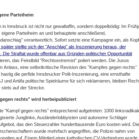
gene Parteiheim
 in Innsbruck ist nicht nur gewaltaffin, sondern doppelbödig: Im Frühj
 eigene Parteiheim an und behauptete anschließend,
danschlag" verantwortlich. Sofort setzte eine Kampagne ein, als Kop
später stellte sich der "Anschlag" als Inszenierung heraus, der
. Die Straftat wurde offenbar aus Gründen politischer Opportunität
eren, das Feindbild "Rechtsextremist" poliert werden. Die Jusos
um Anlass, eine selbstkritische Revision des "Kampfes gegen rechts"
hastig die perfide Innsbrucker Polit-Inszenierung, eine ernsthafte
 und Antifa politische Spielräume für sich reklamieren, bleiben Rech
 stets auf der Strecke.
gegen rechts" wird herbeipubliziert
erte "Kampf gegen rechts" entsprechend aufgetreten: 1000 linksradikal
ogisierte Junglinke, Ausländerlobbyisten und autonome Schläger
ufgebot, das den Steuerzahler hunderttausende Euro kosten wird. Di
urschenschaftern wurde mehrfach angegriffen, die Polizei nahm von
sonalien auf. Einem Mitglied einer katholischen CV-Verbindung wurde