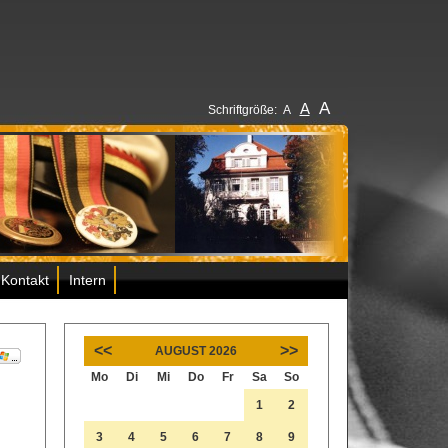
A
A
Schriftgröße:
A
Kontakt
Intern
<<
>>
AUGUST 2026
Mo
Di
Mi
Do
Fr
Sa
So
1
2
3
4
5
6
7
8
9