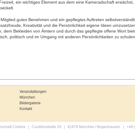
eizeit, ein wichtiges Element aus dem eine Kameradschaft erwächst, 
wickelt.
s Mitglied gutes Benehmen und ein gepflegtes Auftreten selbstverständl
satzfreude, Kreativität und die Persönlichkeit eigene Ideen umzusetze
, dem Bekleiden von Ämtern und durch das gepflegte offene Wort bie
orisch, politisch und im Umgang mit anderen Persönlichkeiten zu schul
Veranstaltungen
München
Bildergalerie
Kontakt
chaft Cimbria | Cuvilliésstraße 29 | 81679 München / Bogenhausen | +49 (