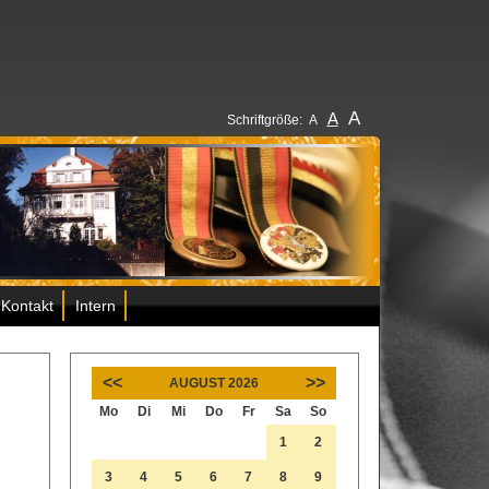
A
A
Schriftgröße:
A
Kontakt
Intern
<<
>>
AUGUST 2026
Mo
Di
Mi
Do
Fr
Sa
So
1
2
3
4
5
6
7
8
9