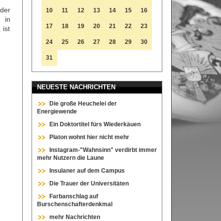
der
10
11
12
13
14
15
16
 in
17
18
19
20
21
22
23
ist
24
25
26
27
28
29
30
31
NEUESTE NACHRICHTEN
Die große Heuchelei der
Energiewende
Ein Doktortitel fürs Wiederkäuen
Platon wohnt hier nicht mehr
Instagram-"Wahnsinn" verdirbt immer
mehr Nutzern die Laune
Insulaner auf dem Campus
Die Trauer der Universitäten
Farbanschlag auf
Burschenschafterdenkmal
mehr Nachrichten